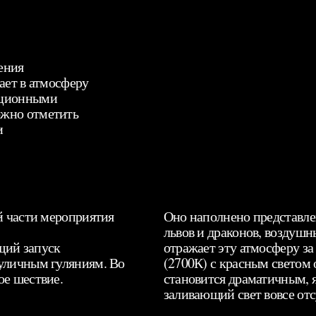
ения
ает в атмосферу
иционными
ожно отметить
и
ой части мероприятия
Оно наполнено представле
львов и драконов, воздушн
щий запуск
отражает эту атмосферу за
 уличным гуляниям. Во
(2700К) с красным светом 
ое шествие.
становится драматичным, 
заливающий свет вовсе отс