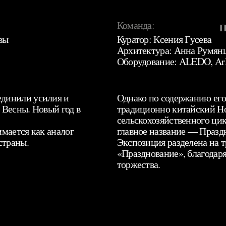
Команда:
П
вы
Куратор: Ксения Гусева
Архитектура: Анна Румян
Оборудование: ALEDO, Arl
динили усилия и
Однако по содержанию его 
 Весны. Новый год в
традиционно китайский Но
сельскохозяйственного ци
мается как аналог
главное название — Празд
страны.
Экспозиция разделена на т
«Празднование», благодаря
торжества.