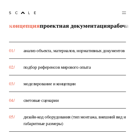
Услуги
Scale Lighting
концепция
проектная документация
рабочая
анализ объекта, материалов, нормативных документов
подбор референсов мирового опыта
моделирование и концепции
световые сценарии
дизайн-код оборудования (тип монтажа, внешний вид и
габаритные размеры)